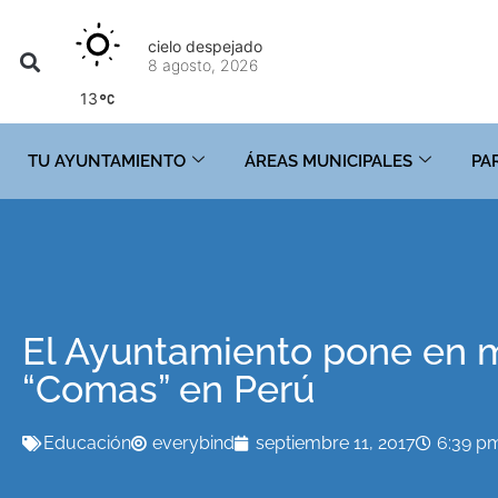
cielo despejado
8 agosto, 2026
13
TU AYUNTAMIENTO
ÁREAS MUNICIPALES
PA
El Ayuntamiento pone en m
“Comas” en Perú
Educación
everybind
septiembre 11, 2017
6:39 p