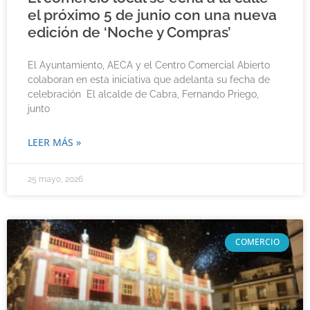
el próximo 5 de junio con una nueva
edición de ‘Noche y Compras’
El Ayuntamiento, AECA y el Centro Comercial Abierto
colaboran en esta iniciativa que adelanta su fecha de
celebración El alcalde de Cabra, Fernando Priego,
junto
LEER MÁS »
25 mayo, 2026
COMERCIO