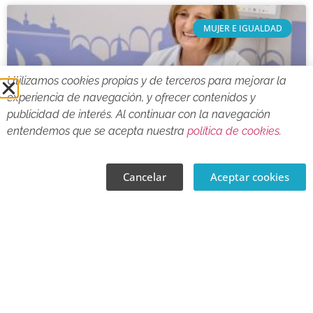
MUJER E IGUALDAD
Utilizamos cookies propias y de terceros para mejorar la
experiencia de navegación, y ofrecer contenidos y
publicidad de interés. Al continuar con la navegación
entendemos que se acepta nuestra
política de cookies
.
Cancelar
Aceptar cookies
Una decena de actividades
componen la programación con
motivo del Día de Acción por la
Salud de las Mujeres en Cabra
La Delegación de Igualdad y Mujer organiza propuestas
gratuitas sobre bienestar, autocuidado, ejercicio físico,
alimentación saludable y salud emocional entre el 26