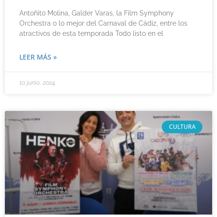
Antoñito Molina, Galder Varas, la Film Symphony
Orchestra o lo mejor del Carnaval de Cádiz, entre los
atractivos de esta temporada Todo listo en el
LEER MÁS »
10 junio, 2024
CULTURA