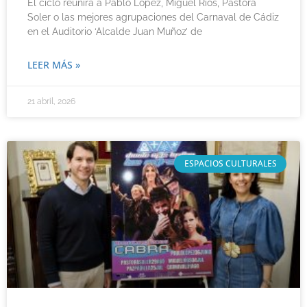
El ciclo reunirá a Pablo López, Miguel Ríos, Pastora
Soler o las mejores agrupaciones del Carnaval de Cádiz
en el Auditorio ‘Alcalde Juan Muñoz’ de
LEER MÁS »
21 abril, 2026
ESPACIOS CULTURALES