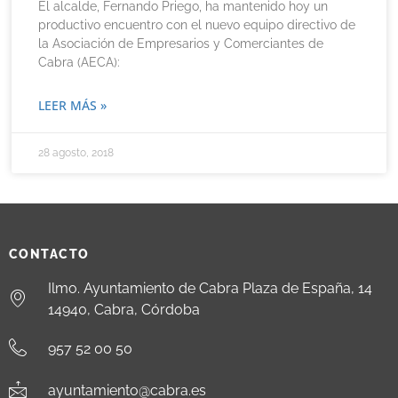
El alcalde, Fernando Priego, ha mantenido hoy un
productivo encuentro con el nuevo equipo directivo de
la Asociación de Empresarios y Comerciantes de
Cabra (AECA):
LEER MÁS »
28 agosto, 2018
CONTACTO
Ilmo. Ayuntamiento de Cabra Plaza de España, 14
14940, Cabra, Córdoba
957 52 00 50
ayuntamiento@cabra.es