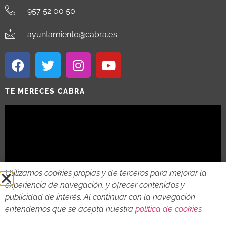
957 52 00 50
ayuntamiento@cabra.es
TE MERECES CABRA
Utilizamos cookies propias y de terceros para mejorar la
experiencia de navegación, y ofrecer contenidos y
publicidad de interés. Al continuar con la navegación
entendemos que se acepta nuestra
política de cookies
.
2018 - 2026 © AYTO DE CABRA
AVISO LEGAL
POLITICA DE PRIVACIDAD
POLITICA DE COOKIES