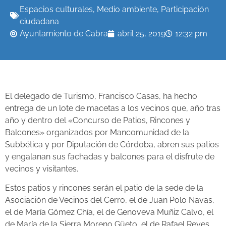
Espacios culturales
,
Medio ambiente
,
Participación
ciudadana
Ayuntamiento de Cabra
abril 25, 2019
12:32 pm
El delegado de Turismo, Francisco Casas, ha hecho
entrega de un lote de macetas a los vecinos que, año tras
año y dentro del «Concurso de Patios, Rincones y
Balcones» organizados por Mancomunidad de la
Subbética y por Diputación de Córdoba, abren sus patios
y engalanan sus fachadas y balcones para el disfrute de
vecinos y visitantes.
Estos patios y rincones serán el patio de la sede de la
Asociación de Vecinos del Cerro, el de Juan Polo Navas,
el de María Gómez Chía, el de Genoveva Muñiz Calvo, el
de María de la Sierra Moreno Güeto, el de Rafael Reyes