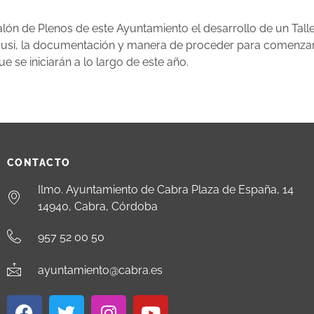
alón de Plenos de este Ayuntamiento el desarrollo de un Talle
si, la documentación y manera de proceder para comenzar a s
 se iniciarán a lo largo de este año.
CONTACTO
Ilmo. Ayuntamiento de Cabra Plaza de España, 14
14940, Cabra, Córdoba
957 52 00 50
ayuntamiento@cabra.es