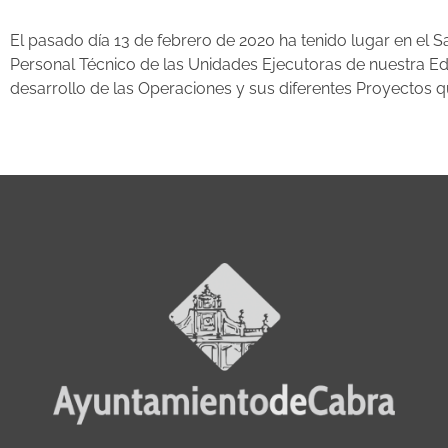
El pasado día 13 de febrero de 2020 ha tenido lugar en el S
Personal Técnico de las Unidades Ejecutoras de nuestra Edu
desarrollo de las Operaciones y sus diferentes Proyectos que