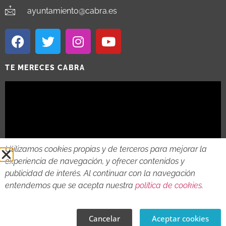
ayuntamiento@cabra.es
TE MERECES CABRA
Utilizamos cookies propias y de terceros para mejorar la
experiencia de navegación, y ofrecer contenidos y
publicidad de interés. Al continuar con la navegación
entendemos que se acepta nuestra
política de cookies
.
2018 - 2026 © AYTO DE CABRA
AVISO LEGAL
POLITICA DE PRIVACIDAD
POLITICA DE COOKIES
Cancelar
Aceptar cookies