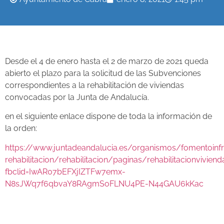
Desde el 4 de enero hasta el 2 de marzo de 2021 queda
abierto el plazo para la solicitud de las Subvenciones
correspondientes a la rehabilitación de viviendas
convocadas por la Junta de Andalucía.
en el siguiente enlace dispone de toda la información de
la orden:
https://www.juntadeandalucia.es/organismos/fomentoinfra
rehabilitacion/rehabilitacion/paginas/rehabilitacionviviend
fbclid=IwAR07bEFXjIZTFw7emx-
N8sJWq7f6qbvaY8RAgmSoFLNU4PE-N44GAU6kKac