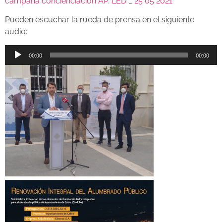
campaña concienciacion AP. LED _ 25 05 2021
Pueden escuchar la rueda de prensa en el siguiente
audio:
Reproductor
00:00
00:00
de
audio