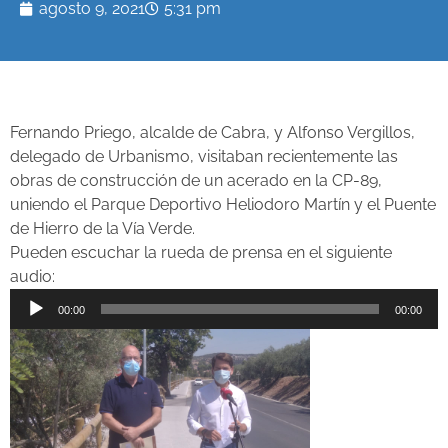
agosto 9, 2021
5:31 pm
Fernando Priego, alcalde de Cabra, y Alfonso Vergillos,
delegado de Urbanismo, visitaban recientemente las
obras de construcción de un acerado en la CP-89,
uniendo el Parque Deportivo Heliodoro Martín y el Puente
de Hierro de la Vía Verde.
Pueden escuchar la rueda de prensa en el siguiente
audio:
Reproductor
00:00
00:00
de
audio