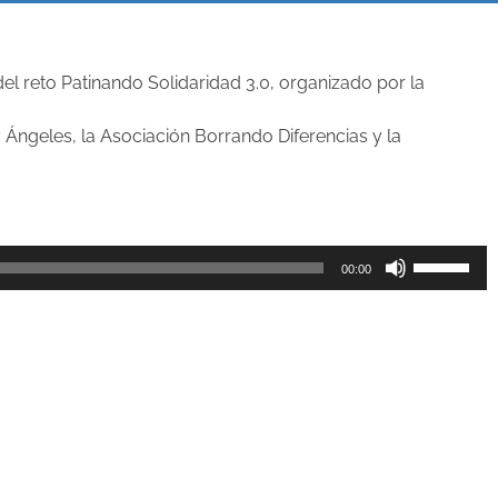
l reto Patinando Solidaridad 3.0, organizado por la
 Ángeles, la Asociación Borrando Diferencias y la
Utiliza
00:00
las
teclas
de
flecha
arriba/aba
para
aumentar
o
disminuir