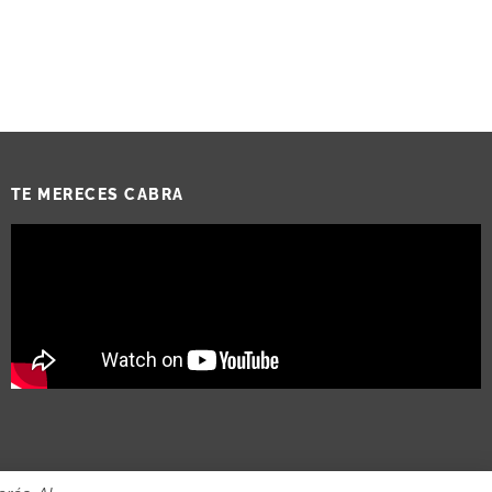
el
volumen.
TE MERECES CABRA