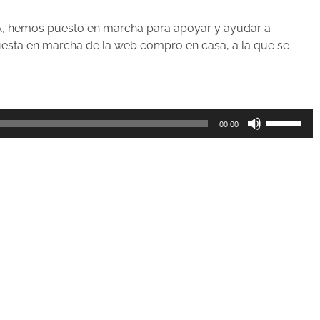
A, hemos puesto en marcha para apoyar y ayudar a
uesta en marcha de la web compro en casa, a la que se
Utiliza
00:00
las
teclas
de
flecha
arriba/aba
para
aumentar
o
disminuir
el
volumen.