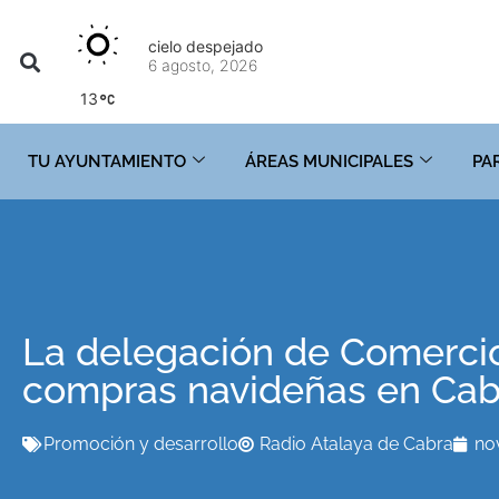
cielo despejado
6 agosto, 2026
13
TU AYUNTAMIENTO
ÁREAS MUNICIPALES
PA
La delegación de Comercio 
compras navideñas en Cab
Promoción y desarrollo
Radio Atalaya de Cabra
no