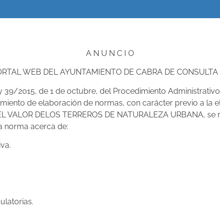
A N U N C I O
ORTAL WEB DEL AYUNTAMIENTO DE CABRA DE CONSULTA
Ley 39/2015, de 1 de octubre, del Procedimiento Administrativ
edimiento de elaboración de normas, con carácter previo a l
LOR DELOS TERREROS DE NATURALEZA URBANA, se recaba l
ra norma acerca de:
iva.
ulatorias.