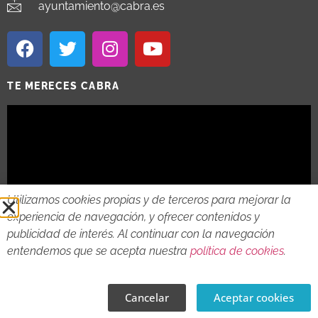
ayuntamiento@cabra.es
TE MERECES CABRA
Utilizamos cookies propias y de terceros para mejorar la
experiencia de navegación, y ofrecer contenidos y
publicidad de interés. Al continuar con la navegación
entendemos que se acepta nuestra
política de cookies
.
2018 - 2026 © AYTO DE CABRA
AVISO LEGAL
POLITICA DE PRIVACIDAD
POLITICA DE COOKIES
Cancelar
Aceptar cookies