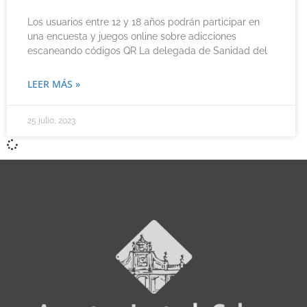
Los usuarios entre 12 y 18 años podrán participar en
una encuesta y juegos online sobre adicciones
escaneando códigos QR La delegada de Sanidad del
LEER MÁS »
25 julio, 2023