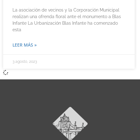
La asociación de vecinos y la Corporación Municipal
realizan una ofrenda floral ante el monumento a Blas
Infante La Urbanización Blas Infante ha comenzado
esta
LEER MÁS »
3 agosto, 2023