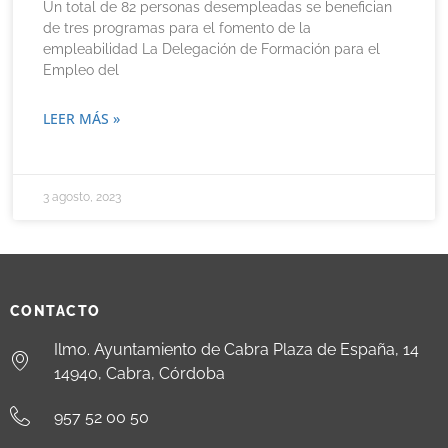
Un total de 82 personas desempleadas se benefician
de tres programas para el fomento de la
empleabilidad La Delegación de Formación para el
Empleo del
LEER MÁS »
3 agosto, 2023
CONTACTO
Ilmo. Ayuntamiento de Cabra Plaza de España, 14
14940, Cabra, Córdoba
957 52 00 50