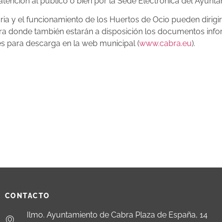
 atención al público o bien por la Sede Electrónica del Ayunt
ria y el funcionamiento de los Huertos de Ocio pueden dirigi
ra donde también estarán a disposición los documentos info
es para descarga en la web municipal (
www.cabra.eu
).
CONTACTO
Ilmo. Ayuntamiento de Cabra Plaza de España, 14