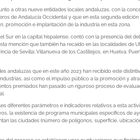
junto a otras nueve entidades locales andaluzas, con la conc
eros de Andalucía Occidental y que en esta segunda edición 
n, promoción e implantación de la industria en esta zona.
del Sur en la capital hispalense, contó con la presencia del 
ta mención que también ha recaído en las localidades de Utre
ia de Sevilla; Villanueva de los Castillejos, en Huelva; Puert
s andaluzas que en este año 2023 han recibido este distintivo
industrias, así como el impulso público a la promoción y atra
mientos premiados han pasado un riguroso proceso de evalua
al.
ases diferentes parámetros e indicadores relativos a esta ac
os, la existencia de programa municipales específicos de ay
cuentan las ciudades (número de polígonos, superficie, ubicaci