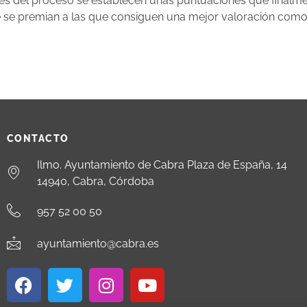
fases del proceso se establecen unas puntuaciones que finalm
ue se premian a las que consiguen una mejor valoración como 
CONTACTO
Ilmo. Ayuntamiento de Cabra Plaza de España, 14
14940, Cabra, Córdoba
957 52 00 50
ayuntamiento@cabra.es