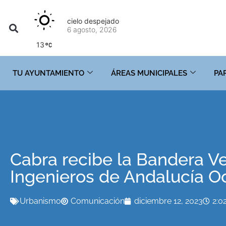
cielo despejado
6 agosto, 2026
13
TU AYUNTAMIENTO
ÁREAS MUNICIPALES
PA
Cabra recibe la Bandera Ve
Ingenieros de Andalucía O
Urbanismo
Comunicación
diciembre 12, 2023
2:0