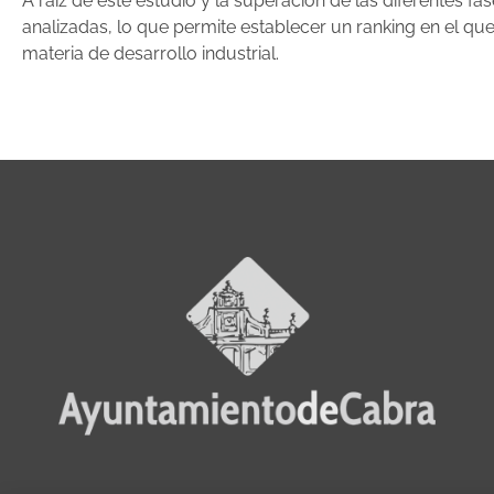
A raíz de este estudio y la superación de las diferentes 
analizadas, lo que permite establecer un ranking en el q
materia de desarrollo industrial.