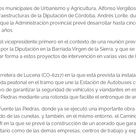
os municipales de Urbanismo y Agricultura, Alfonso Vergillos
estructuras de la Diputación de Córdoba, Andrés Lorite, dura
 que la Administración provincial prevé desarrollar hasta ci
s años.
 vicepresidente primero en el contexto de una reunión previ
la Diputación en la Barriada Virgen de la Sierra, y que se 
r forma a estos proyectos de intervención en varias vías de 
arretera de Lucena (CO-6217) en la que está prevista la instal
nda peatonal en el tramo que une la Estación de Autobuses con
vo de garantizar la seguridad de vehículos y viandantes en es
 Piedras mediante una rotonda que facilite el entronque de a
a Fuente las Piedras, donde ya se ejecutó una importante obr
 de las cunetas, y también, en el mismo entorno, el Camino
MI en la que se prevé la construcción de un acerado que gara
itario como de las demás empresas, centros de trabajo y exp