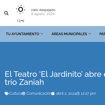
cielo despejado
8 agosto, 2026
13
TU AYUNTAMIENTO
ÁREAS MUNICIPALES
PA
El Teatro ‘El Jardinito’ abr
trío Zaniah
Cultura
Comunicación
abril 2, 2024
12:27 pm