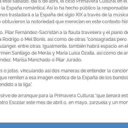
te sábado, día 6 de abril, el ciclo Primavera Cultural en el Te
s de la España romántica’. Así lo ha hecho público la responsab
“nos trasladará a la España del siglo XIX a través de la mús
o obtuvieron la notoriedad que merecían en este contexto hist
ro, Pilar Fernández-Sacristán a la flauta travesera y el piano
ría Rodrigo o Mel Bonis, así como de otras “consagradas per
ulanger, entre otras. Igualmente, también habrá espacio en el
rmen Santiago de Merás y María Luisa Ozaita, así como de arr
dez, Marisa Manchado o Pilar Jurado.
o jotas, vinculando así dos maneras de entender la canción: 
que remiten a esa imagen exótica de la España de los bandol
ndido a la liga”.
 sirve de arranque para la Primavera Cultural “que llenará es
tro Escolar este mes de abril o, en mayo, zarzuela y un monta