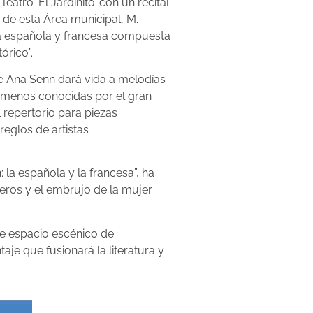
atro ‘El Jardinito’ con un recital
le de esta Área municipal, M.
ica española y francesa compuesta
órico”.
 de Ana Senn dará vida a melodías
o menos conocidas por el gran
 repertorio para piezas
eglos de artistas
la española y la francesa”, ha
eros y el embrujo de la mujer
te espacio escénico de
je que fusionará la literatura y