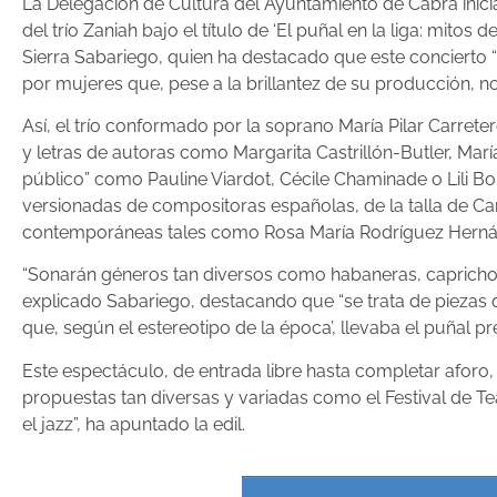
La Delegación de Cultura del Ayuntamiento de Cabra inicia es
del trío Zaniah bajo el título de ‘El puñal en la liga: mito
Sierra Sabariego, quien ha destacado que este concierto 
por mujeres que, pese a la brillantez de su producción, n
Así, el trío conformado por la soprano María Pilar Carrete
y letras de autoras como Margarita Castrillón-Butler, Ma
público” como Pauline Viardot, Cécile Chaminade o Lili Bo
versionadas de compositoras españolas, de la talla de Ca
contemporáneas tales como Rosa María Rodríguez Hernán
“Sonarán géneros tan diversos como habaneras, caprichos 
explicado Sabariego, destacando que “se trata de piezas 
que, según el estereotipo de la época’, llevaba el puñal pre
Este espectáculo, de entrada libre hasta completar aforo,
propuestas tan diversas y variadas como el Festival de Tea
el jazz”, ha apuntado la edil.