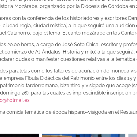
Historia Mozárabe, organizado por la Diócesis de Córdoba en 
oras con la conferencia de los historiadores y escritores D
m
: ciudad regia, ciudad mística’, a la que seguirá una audici
el Calahorro, bajo el lema ‘El canto mozárabe en los Cantora
las 20.00 horas, a cargo de José Soto Chica, escritor y profe
 y el comienzo de Al-Ándalus. Historia y mito’, a la que seguir
aclarar dudas o manifestar cuestiones relativas a la temática
ades paralelas como los talleres de acuñación de moneda vis
empresa Fíbula Didáctica del Patrimonio entre los días 15 y 
 patrimonio tardorromano, bizantino y visigodo que acoge (sá
(domingo 26), para las cuales es imprescindible inscripción pr
0@hotmail.es
.
a comida temática de época hispano-visigoda en el Restaura