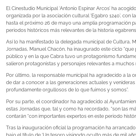
El Cinestudio Municipal ‘Antonio Espinar Arcos’ ha acogido
organizada por la asociación cultural ‘Egabro 1240’, con 
hasta el próximo 26 de mayo una amplia programación par
periodos históricos más relevantes de la historia egabrens
Así lo ha manifestado la delegada municipal de Cultura, M.
Jornadas, Manuel Chacón, ha inaugurado este ciclo “que pr
público y en la que Cabra tuvo un protagonismo fundamen
salieron protagonistas y personajes relevantes a muchos 
Por último, la responsable municipal ha agradecido a la o
de dar a conocer a las generaciones actuales y venideras
profundamente orgullosos de lo que fuimos y somos”.
Por su parte, el coordinador ha agradecido al Ayuntamie
estas Jornadas que, tal y como ha recordado, “son las más
contarán “con importantes expertos en este periodo histó
Tras la inauguración oficial la programación ha arrancad
bajo el título de ‘Un tesoro visigodo oculto más de mil año