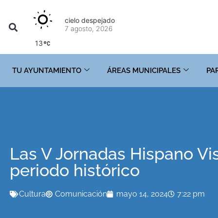
cielo despejado
7 agosto, 2026
13
TU AYUNTAMIENTO
ÁREAS MUNICIPALES
PA
Las V Jornadas Hispano Vi
periodo histórico
Cultura
Comunicación
mayo 14, 2024
7:22 pm