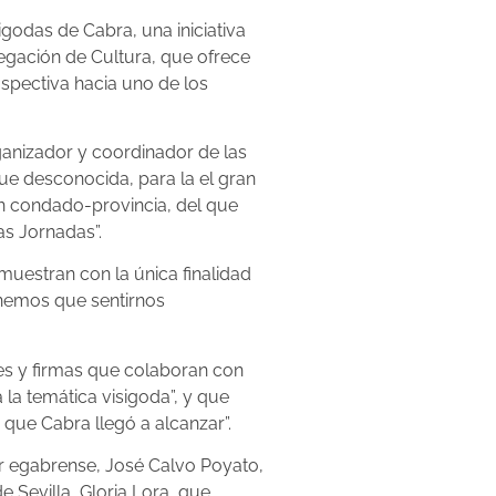
igodas de Cabra, una iniciativa
legación de Cultura, que ofrece
spectiva hacia uno de los
rganizador y coordinador de las
ue desconocida, para la el gran
n condado-provincia, del que
as Jornadas”.
muestran con la única finalidad
enemos que sentirnos
es y firmas que colaboran con
la temática visigoda”, y que
que Cabra llegó a alcanzar”.
or egabrense, José Calvo Poyato,
e Sevilla, Gloria Lora, que