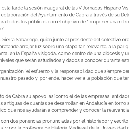
 esta tarde la sesión inaugural de las V Jornadas Hispano Vis
la colaboración del Ayuntamiento de Cabra a través de su De
a todos los públicos con el objetivo de “proponer una retro
e”.
 Sierra Sabariego, quien junto al presidente del colectivo o
etende arrojar luz sobre una etapa tan relevante, a la par q
tal en la España visigoda, como centro de una diócesis y u
niveles que serán estudiados y dados a conocer durante est
rganización “el esfuerzo y la responsabilidad que siempre de
 nuestro pasado y, por ende, hacer ver a la población que t
nto de Cabra su apoyo, así como el de las empresas, entidad
 antiguas de cuantas se desarrollan en Andalucía en torno a 
rico que nos ayudarán a comprender y conocer la relevancia 
o con dos ponencias pronunciadas por el historiador y escrit
s’, y por la profesora de Historia Medieval de la Universidad d