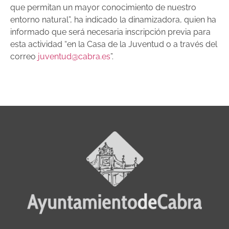
que permitan un mayor conocimiento de nuestro
entorno natural”, ha indicado la dinamizadora, quien ha
informado que será necesaria inscripción previa para
esta actividad “en la Casa de la Juventud o a través del
correo
juventud@cabra.es
”.