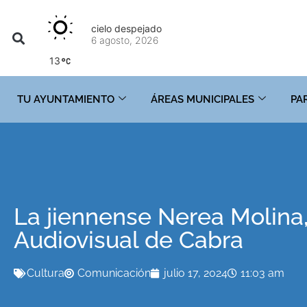
cielo despejado
6 agosto, 2026
13
TU AYUNTAMIENTO
ÁREAS MUNICIPALES
PA
La jiennense Nerea Molina
Audiovisual de Cabra
Cultura
Comunicación
julio 17, 2024
11:03 am