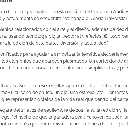
embre
ón de la Imagen Gráfica de esta edición del Certamen Audiov
o y actualmente se encuentra realizando el Grado Universitar
ientos relacionados con el arte y el diseño, además de decid
, usando tecnología digital vectorial y efectos 3D, todo ce
ra la edición de este cartel “diversión y actualidad”.
onificados para ayudar a simbolizar la temática del certam
dos los elementos que aparecen plasmados. Un cartel donde a
 el tema audiovisual, representaciones simplificadas y pers
l audiovisual. Por eso, en ellas aparece el logo del certame
 móvil, el icono de pause, un ojo, una estrella, etc. Element
 que representan objetos de la vida real que dentro del cartel
gará del 14 al 22 de septiembre de 2024 a su 29 edición y, t
iego, “el hecho de que la ganadora sea una joven de Jaén, s
enota el interés que por el mismo tienen jóvenes de otros pun