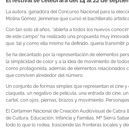
El festival se celebrará del 14 al 22 de septi
La autora, ganadora del Concurso Nacional para la elecci
Molina Gómez, jiennense que cursó el bachillerato artístic
Con tan solo 18 años, “abierta a todos los nuevos conocim
de este campo” ha realizado una propuesta muy innovadora
que, tal y como ella mismo ha definido, quería transmitir pa
Se ha decantado por la representación de elementos pers
la simplicidad de color y a la idea de movimiento de to
como protagonista, además de elementos relacionados con
que conviven alrededor del número.
Un conjunto de formas simples que representan el cine y e
claqueta, un negativo de película, una entrada de cine, un
cartel, con ojos, piernas, brazos y movimiento. Personajes
El Certamen Nacional de Creación Audiovisual de Cabra lle
a
de Cultura, Educación, Infancia y Familias, M
Sierra Sabar
todo lo que lo rodea, trasciende las fronteras locales y d