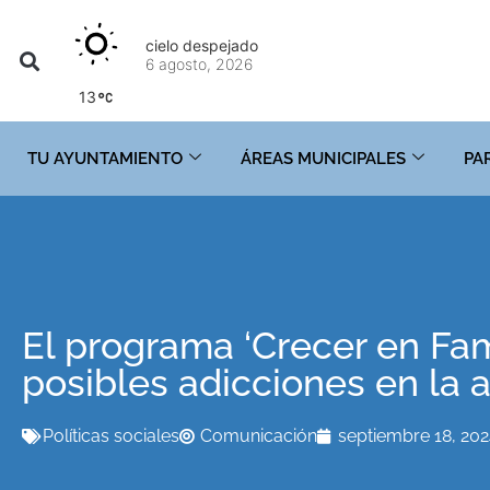
cielo despejado
6 agosto, 2026
13
TU AYUNTAMIENTO
ÁREAS MUNICIPALES
PA
El programa ‘Crecer en Fam
posibles adicciones en la 
Políticas sociales
Comunicación
septiembre 18, 20