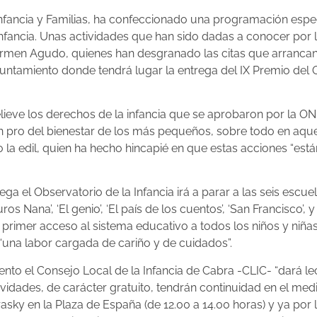
nfancia y Familias, ha confeccionado una programación espec
Infancia. Unas actividades que han sido dadas a conocer por 
 Carmen Agudo, quienes han desgranado las citas que arranca
yuntamiento donde tendrá lugar la entrega del IX Premio del O
relieve los derechos de la infancia que se aprobaron por la O
n pro del bienestar de los más pequeños, sobre todo en aq
 la edil, quien ha hecho hincapié en que estas acciones “es
ga el Observatorio de la Infancia irá a parar a las seis escuel
ros Nana’, ‘El genio’, ‘El país de los cuentos’, ‘San Francisco’,
primer acceso al sistema educativo a todos los niños y niñas 
“una labor cargada de cariño y de cuidados”.
nto el Consejo Local de la Infancia de Cabra -CLIC- “dará le
vidades, de carácter gratuito, tendrán continuidad en el med
rasky en la Plaza de España (de 12.00 a 14.00 horas) y ya por l