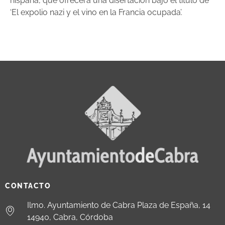
hispana, que ofrecerá una disertación bajo el título de
‘El expolio nazi y el vino en la Francia ocupada’.
CONTACTO
Ilmo. Ayuntamiento de Cabra Plaza de España, 14
14940, Cabra, Córdoba