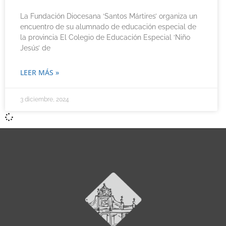
La Fundación Diocesana ‘Santos Mártires’ organiza un
encuentro de su alumnado de educación especial de
la provincia El Colegio de Educación Especial ‘Niño
Jesús’ de
LEER MÁS »
3 diciembre, 2024