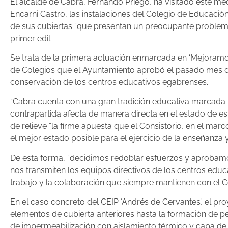
El alcalde de Cabra, Fernando Priego, ha visitado este med
Encarni Castro, las instalaciones del Colegio de Educació
de sus cubiertas “que presentan un preocupante problema 
primer edil.
Se trata de la primera actuación enmarcada en ‘Mejoramos
de Colegios que el Ayuntamiento aprobó el pasado mes de
conservación de los centros educativos egabrenses.
“Cabra cuenta con una gran tradición educativa marcada 
contrapartida afecta de manera directa en el estado de est
de relieve “la firme apuesta que el Consistorio, en el ma
el mejor estado posible para el ejercicio de la enseñanza 
De esta forma, “decidimos redoblar esfuerzos y aprobamo
nos transmiten los equipos directivos de los centros edu
trabajo y la colaboración que siempre mantienen con el Co
En el caso concreto del CEIP ‘Andrés de Cervantes’, el pro
elementos de cubierta anteriores hasta la formación de 
de impermeabilización con aislamiento térmico y capa de p