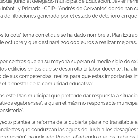
iodía junto al delegado municipal de Educación, Javier Ferná
n Infantil y Primaria -CEIP- ‘Andrés de Cervantes’ donde ha
de filtraciones generado por el estado de deterioro en que 
 tu cole’, lema con el que se ha dado nombre al Plan Extrao
 octubre y que destinará 200.000 euros a realizar mejoras,
por centros que en su mayoría superan el medio siglo de ex
os edificios en los que se desarrolla la labor docente”, ha a
rco de sus competencias, realiza para que estas importantes i
y el bienestar de la comunidad educativa”.
s este Plan municipal que pretende dar respuesta a situacio
cativos egabrenses”, a quien el máximo responsable municipa
nsistorio”.
yecto plantea la reforma de la cubierta plana no transitable e
pendientes que conduzcan las aguas de lluvia a los desagües
rotección”, ha indicado Priego, añadiendo que los trabajos t