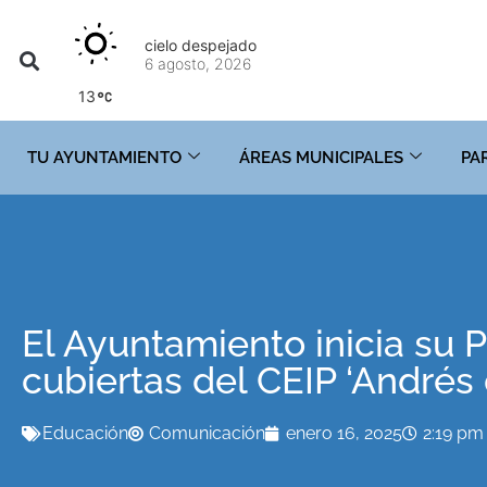
cielo despejado
6 agosto, 2026
13
TU AYUNTAMIENTO
ÁREAS MUNICIPALES
PA
El Ayuntamiento inicia su 
cubiertas del CEIP ‘Andrés
Educación
Comunicación
enero 16, 2025
2:19 pm