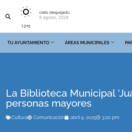
cielo despejado
8 agosto, 2026
13
TU AYUNTAMIENTO
ÁREAS MUNICIPALES
PA
La Biblioteca Municipal ‘Ju
personas mayores
Cultura
Comunicación
abril 9, 2025
3:20 pm