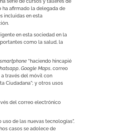
a serie de cursos y talleres de
lo ha afirmado la delegada de
s incluidas en esta
ión.
igente en esta sociedad en la
portantes como la salud, la
smartphone
“haciendo hincapié
hatsapp
,
Google Maps
, correo
s a través del móvil con
ta Ciudadana”; y otros usos
avés del correo electrónico
 uso de las nuevas tecnologías”,
chos casos se adolece de