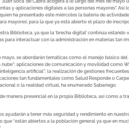
l ‘Juan Soca’ de Cabra acogerá a lo largo del mes de mayo un
ientas y aplicaciones digitales a las personas mayores”. Así 
quien ha presentado este miércoles la batería de actividade
 mayores’, para la que ya está abierto el plazo de inscripc
a Biblioteca, ya que la ‘brecha digital’ continúa estando v
s para interactuar con la administración en materias tan im
de mayo, se abordarán temáticas como el manejo básico del
 la nube”; aplicaciones de comunicación y movilidad como
W
inteligencia artificial”; la realización de gestiones frecuente
plicaciones tan fundamentales como Salud Responde o Carpe
Nacional o la realidad virtual, ha enumerado Sabariego.
 de manera presencial en la propia Biblioteca, así como a tr
os ayudarán a tener más seguridad y rendimiento en nuestro
o que “están abiertos a la población general ya que en mu
.