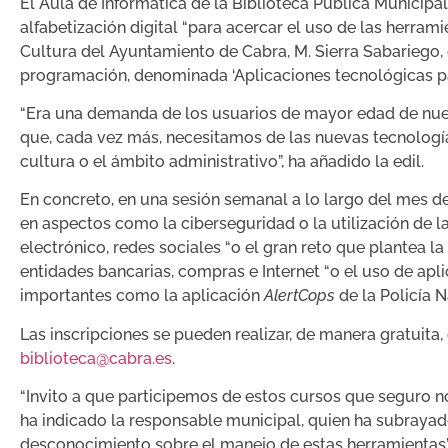
El Aula de Informática de la Biblioteca Pública Municipa
alfabetización digital “para acercar el uso de las herram
Cultura del Ayuntamiento de Cabra, M. Sierra Sabariego, 
programación, denominada ‘Aplicaciones tecnológicas para
“Era una demanda de los usuarios de mayor edad de nuestr
que, cada vez más, necesitamos de las nuevas tecnología
cultura o el ámbito administrativo”, ha añadido la edil.
En concreto, en una sesión semanal a lo largo del mes 
en aspectos como la ciberseguridad o la utilización de
electrónico, redes sociales “o el gran reto que plantea la 
entidades bancarias, compras e Internet “o el uso de a
importantes como la aplicación
AlertCops
de la Policía 
Las inscripciones se pueden realizar, de manera gratuita,
biblioteca@cabra.es
.
“Invito a que participemos de estos cursos que seguro n
ha indicado la responsable municipal, quien ha subrayad
desconocimiento sobre el manejo de estas herramientas”