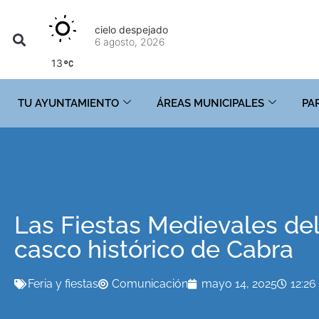
cielo despejado
6 agosto, 2026
13
TU AYUNTAMIENTO
ÁREAS MUNICIPALES
PA
Las Fiestas Medievales del 
casco histórico de Cabra
Feria y fiestas
Comunicación
mayo 14, 2025
12:2