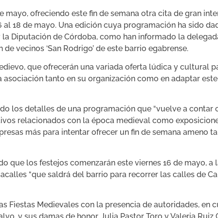
 de mayo, ofreciendo este fin de semana otra cita de gran int
l 16 al 18 de mayo. Una edición cuya programación ha sido d
 la Diputación de Córdoba, como han informado la delegada 
n de vecinos ‘San Rodrigo’ de este barrio egabrense.
edievo, que ofrecerán una variada oferta lúdica y cultural pa
a asociación tanto en su organización como en adaptar este 
latado los detalles de una programación que “vuelve a conta
tivos relacionados con la época medieval como exposiciones 
orpresas más para intentar ofrecer un fin de semana ameno 
do que los festejos comenzarán este viernes 16 de mayo, a l
sacalles “que saldrá del barrio para recorrer las calles de 
 las Fiestas Medievales con la presencia de autoridades, en 
ralvo, y sus damas de honor, Julia Pastor Toro y Valeria Ruiz