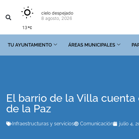
cielo despejado
8 agosto, 2026
13
TU AYUNTAMIENTO
ÁREAS MUNICIPALES
PA
El barrio de la Villa cuent
de la Paz
Infraestructuras y servicios
Comunicación
julio 4, 