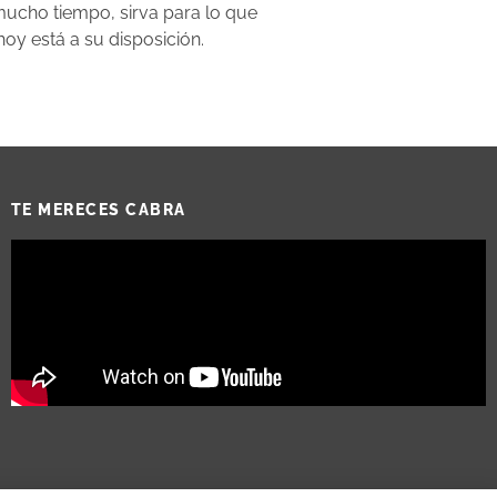
mucho tiempo, sirva para lo que
oy está a su disposición.
TE MERECES CABRA