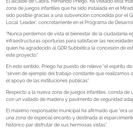
El alcalde de Cabra, Fernando Priego, ha visitado esta 
zona de juegos infantiles que ha sido instalada en el Mira
sido posible gracias a una subvención concedida por el G
Local ‘Leader’, concretamente en el Programa de Desarrol
“Nunca perdemos de vista el bienestar de la ciudadanía e
infraestructuras oportunas para satisfacer las necesidades 
quien ha agradecido al GDR Subbética la concesión de es
este proyecto”.
En este sentido, Priego ha puesto de relieve “el espíritu
“sirven de ejemplo del trabajo constante que realizamos 
el apoyo de las instituciones públicas”.
Respecto a la nueva zona de juegos infantiles, consta de 
con un vallado de madera y pavimento de seguridad adap
El máximo responsable municipal ha afirmado que “era un
una zona de especial encanto y destinada al esparcimiento
histórico par disfrutar de sus hermosas vistas”.