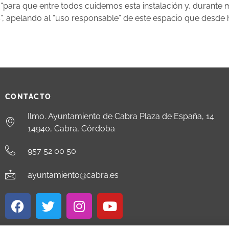
 “para que entre todos cuidemos esta instalación y, durante 
s”, apelando al “uso responsable” de este espacio que desde h
CONTACTO
Ilmo. Ayuntamiento de Cabra Plaza de España, 14
14940, Cabra, Córdoba
957 52 00 50
ayuntamiento@cabra.es