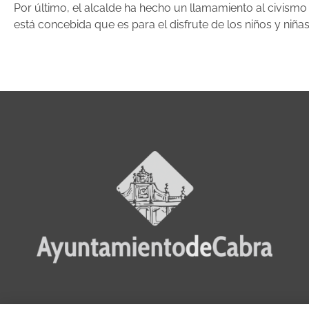
Por último, el alcalde ha hecho un llamamiento al civismo
está concebida que es para el disfrute de los niños y niña