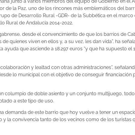
mañana junto a varios miembros del equipo de Gobierno en el
dor de la Paz, uno de los rincones más emblemáticos del barri
rupo de Desarrollo Rural -GDR- de la Subbética en el marco d
lo Rural de Andalucía 2014-2022.
gabrense, desde el convencimiento de que los barrios de Ca
de quienes viven en ellos y, a su vez, les dan vida”, ha seña
ta ayuda que asciende a 18.297 euros “y que ha supuesto el 
 de colaboración y lealtad con otras administraciones”, señal
desde lo municipal con el objetivo de conseguir financiación
un columpio de doble asiento y un conjunto multijuego, todo
tado a este tipo de uso.
a demanda de este barrio que hoy vuelve a tener un espacio
 y la convivencia tanto de los vecinos como de los turistas q