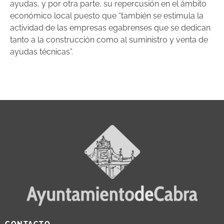
ayudas, y por otra parte, su repercusión en el ámbito
económico local puesto que “también se estimula la
actividad de las empresas egabrenses que se dedican
tanto a la construcción como al suministro y venta de
ayudas técnicas”.