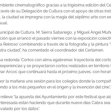
mbiente cinematográfico gracias a la trigésima edición del 
avés de su Delegación de Cultura con el apoyo de otras inst
la ciudad se impregna con la magia del séptimo arte con ex
sual.
unicipal de Cultura, M. Sierra Sabariego, y Miguel Ángel Muñ
 que arrancó el pasado viernes con la exposición colectiva 
a Reinoso’ combinando a través de la fotografía y la pintura 
estra ciudad”, ha comentado el coordinador del Certamen.
esa redonda ‘Cortos con alma egabrense: trayectoria del cor
periencias y se proyectaron cortos realizados en territorio l
nar Arcos’ que continuará hasta el próximo jueves, con horario
or la mañana una sesión para los colegios donde la compañía ‘
ndo a los más pequeños en el origen y la invención del cine
 relieve “la apuesta del Ayuntamiento por este festival que a
nteresada están haciendo que durante nueve días Cabra sea ep
avalado por los datos”.