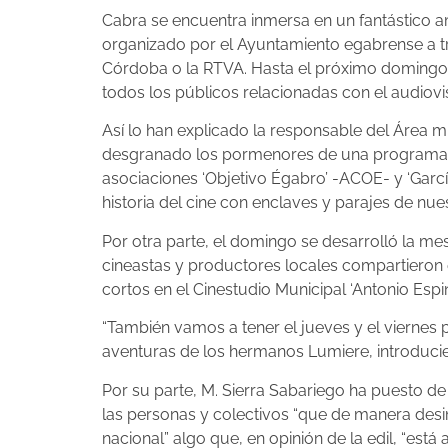
Cabra se encuentra inmersa en un fantástico a
organizado por el Ayuntamiento egabrense a tr
Córdoba o la RTVA. Hasta el próximo domingo, 
todos los públicos relacionadas con el audiovi
Así lo han explicado la responsable del Área m
desgranado los pormenores de una programación
asociaciones ‘Objetivo Égabro’ -ACOE- y ‘Garcí
historia del cine con enclaves y parajes de nu
Por otra parte, el domingo se desarrolló la m
cineastas y productores locales compartieron ex
cortos en el Cinestudio Municipal ‘Antonio Espi
“También vamos a tener el jueves y el viernes p
aventuras de los hermanos Lumiere, introducie
Por su parte, M. Sierra Sabariego ha puesto de
las personas y colectivos “que de manera desi
nacional” algo que, en opinión de la edil, “está 