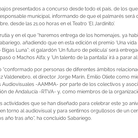
bajos presentados a concurso desde todo el país, de los que 
a responsable municipal, informando de que el palmarés será 
, desde las 21.00 horas en el Teatro ‘El Jardinito’.
utia y en el que “haremos entrega de los homenajes, ya habit
Sabariego, añadiendo que en esta edición el premio ‘Una vida 
gas Luna”; el galardón ‘Un futuro de película’ será entreg
 o Machos Alfa; y ‘Un talento de la pantalla’ irá a parar al a
ado “conformado por personas de diferentes ámbitos relaciona
uz Valdenebro, el director Jorge Marín, Emilio Oliete como mie
Audiovisuales -AAMMA- por parte de los colectivos y asociac
sión de Andalucía -RTVA- y, como miembros de la organizació
as actividades que se han diseñado para celebrar este 30 aniv
n torno al audiovisual y para sentirnos orgullosos de un cer
s año tras año”, ha concluido Sabariego.