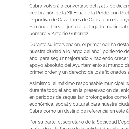
Cabra volverá a convertirse del 5 al 7 de dici
celebración de la XII Feria de la Perdiz con R
Deportiva de Cazadores de Cabra con el apoyo
Fernando Priego, junto al delegado municipal de
Romero y Antonio Gutiérrez.
Durante su intervención, el primer edil ha dest
nuestra ciudad a lo largo del año”, poniendo de
año, para seguir mejorando y haciendo crecer 
apoyo absoluto del Ayuntamiento al mundo cine
primer orden y un derecho de los aficionados a
Asimismo, el máximo responsable municipal ha 
durante todo el año en la preservación del ent
en periodos de sequía tan prolongados como lo
económica, social y cultural para nuestra ciu
Cabra como un destino de referencia en este á
Por su parte, el secretario de la Sociedad De
mater de esta feria y de la entidad durante m