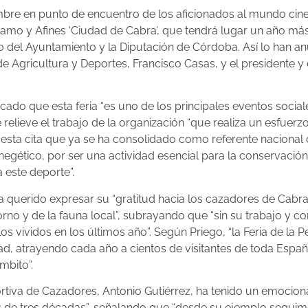
embre en punto de encuentro de los aficionados al mundo cine
eclamo y Afines ‘Ciudad de Cabra’, que tendrá lugar un año m
 del Ayuntamiento y la Diputación de Córdoba. Así lo han a
 Agricultura y Deportes, Francisco Casas, y el presidente y 
acado que esta feria “es uno de los principales eventos socia
 relieve el trabajo de la organización “que realiza un esfuer
esta cita que ya se ha consolidado como referente nacional d
gético, por ser una actividad esencial para la conservació
 este deporte”.
querido expresar su “gratitud hacia los cazadores de Cabra 
orno y de la fauna local”, subrayando que “sin su trabajo y
s vividos en los últimos año”. Según Priego, “la Feria de la
dad, atrayendo cada año a cientos de visitantes de toda Espa
mbito”.
portiva de Cazadores, Antonio Gutiérrez, ha tenido un emoci
ás de tres décadas”, señalando que “desde su ejemplo seguim