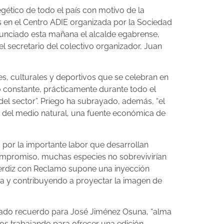
gético de todo el país con motivo de la
ás en el Centro ADIE organizada por la Sociedad
nunciado esta mañana el alcalde egabrense,
el secretario del colectivo organizador, Juan
les, culturales y deportivos que se celebran en
zo constante, prácticamente durante todo el
el sector”. Priego ha subrayado, además, “el
n del medio natural, una fuente económica de
por la importante labor que desarrollan
 compromiso, muchas especies no sobrevivirían
 Perdiz con Reclamo supone una inyección
ña y contribuyendo a proyectar la imagen de
onado recuerdo para José Jiménez Osuna, “alma
os trabajando para ofrecer una edición