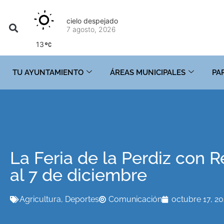
cielo despejado
7 agosto, 2026
13
TU AYUNTAMIENTO
ÁREAS MUNICIPALES
PA
La Feria de la Perdiz con
al 7 de diciembre
Agricultura
,
Deportes
Comunicación
octubre 17, 2