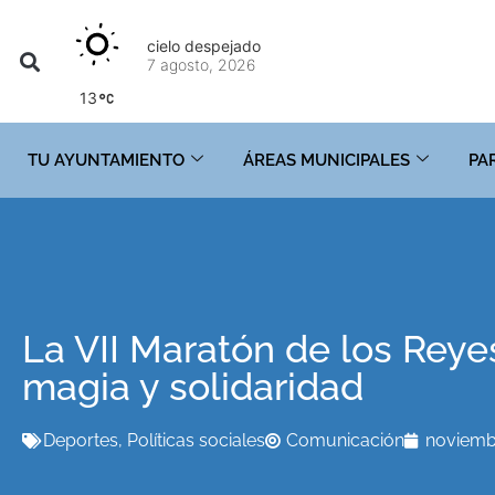
cielo despejado
7 agosto, 2026
13
TU AYUNTAMIENTO
ÁREAS MUNICIPALES
PA
La VII Maratón de los Rey
magia y solidaridad
Deportes
,
Políticas sociales
Comunicación
noviemb