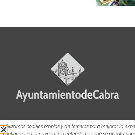
Utilizamos cookies propias y de terceros para mejorar la expe
continuar con la navegación entendemos que se acepta nue