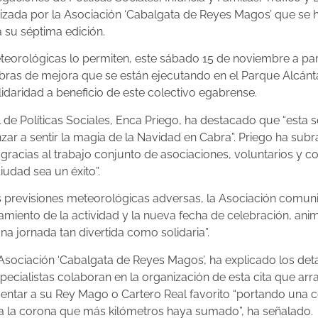
izada por la Asociación ‘Cabalgata de Reyes Magos’ que se 
 su séptima edición.
meteorológicas lo permiten, este sábado 15 de noviembre a par
obras de mejora que se están ejecutando en el Parque Alcán
lidaridad a beneficio de este colectivo egabrense.
 de Políticas Sociales, Enca Priego, ha destacado que “esta s
nzar a sentir la magia de la Navidad en Cabra”. Priego ha sub
gracias al trabajo conjunto de asociaciones, voluntarios y c
iudad sea un éxito”.
as previsiones meteorológicas adversas, la Asociación comu
azamiento de la actividad y la nueva fecha de celebración, an
una jornada tan divertida como solidaria”.
la Asociación ‘Cabalgata de Reyes Magos’, ha explicado los d
pecialistas colaboran en la organización de esta cita que arra
sentar a su Rey Mago o Cartero Real favorito “portando una c
 la corona que más kilómetros haya sumado”, ha señalado.