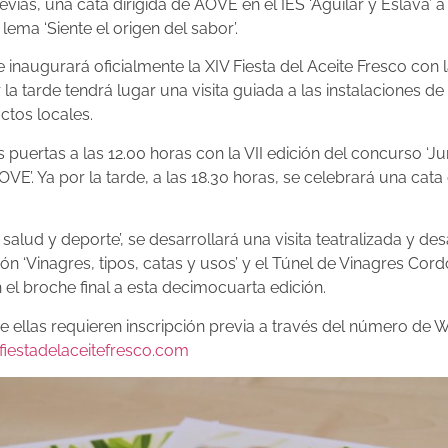
ias, una cata dirigida de AOVE en el IES ‘Aguilar y Eslava’
ema ‘Siente el origen del sabor’.
se inaugurará oficialmente la XIV Fiesta del Aceite Fresco con
r la tarde tendrá lugar una visita guiada a las instalaciones 
tos locales.
us puertas a las 12.00 horas con la VII edición del concurso ‘J
E’. Ya por la tarde, a las 18.30 horas, se celebrará una cata 
, salud y deporte’, se desarrollará una visita teatralizada y 
ión ‘Vinagres, tipos, catas y usos’ y el Túnel de Vinagres Co
 el broche final a esta decimocuarta edición.
de ellas requieren inscripción previa a través del número de
fiestadelaceitefresco.com