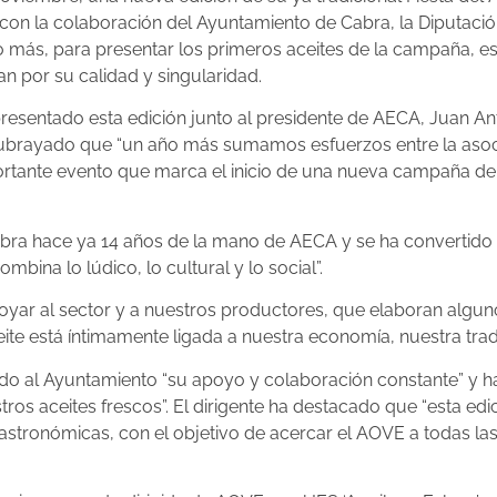
n la colaboración del Ayuntamiento de Cabra, la Diputación
año más, para presentar los primeros aceites de la campaña, 
an por su calidad y singularidad.
resentado esta edición junto al presidente de AECA, Juan Anto
brayado que “un año más sumamos esfuerzos entre la asociac
rtante evento que marca el inicio de una nueva campaña de n
abra hace ya 14 años de la mano de AECA y se ha convertido e
bina lo lúdico, lo cultural y lo social”.
poyar al sector y a nuestros productores, que elaboran algun
e está íntimamente ligada a nuestra economía, nuestra tradic
do al Ayuntamiento “su apoyo y colaboración constante” y ha i
tros aceites frescos”. El dirigente ha destacado que “esta 
gastronómicas, con el objetivo de acercar el AOVE a todas l