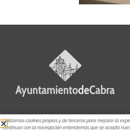
Utilizamos cookies propias y de terceros para mejorar la expe
continuar con la navegación entendemos que se acepta nue