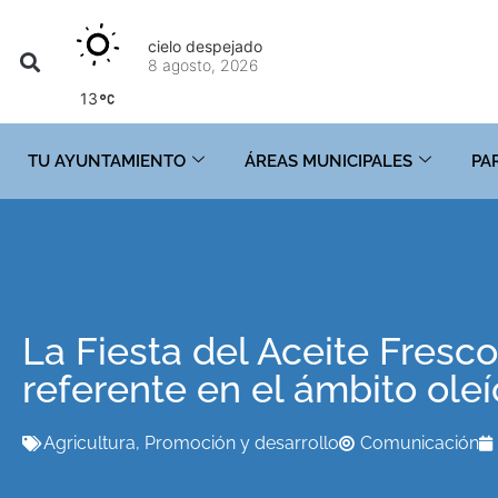
cielo despejado
8 agosto, 2026
13
TU AYUNTAMIENTO
ÁREAS MUNICIPALES
PA
La Fiesta del Aceite Fresc
referente en el ámbito oleí
Agricultura
,
Promoción y desarrollo
Comunicación