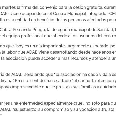
martes la firma del convenio para la cesión gratuita, duran
AE- viene ocupando en el Centro Municipal Integrado -CMI-
lla esta entidad en beneficio de las personas afectadas por
e Cabra, Fernando Priego, la delegada municipal de Sanidad,
el equipo profesional que atiende a los usuarios del centro
cado que “hoy es un día importante, largamente esperado, p
a a la labor que ADAE viene desarrollando desde hace años en
e la asociación pueda acceder a más recursos y atender a 
toria de ADAE, señalando que “la asociación ha dado vida a e
inaria”. En este sentido, ha resaltado “el cariño, la atención
apoyo imprescindible que se presta a sus familias y cuidad
r “es una enfermedad especialmente cruel, no solo para qu
 a ADAE “su esfuerzo, su compromiso y su vocación altruista
.