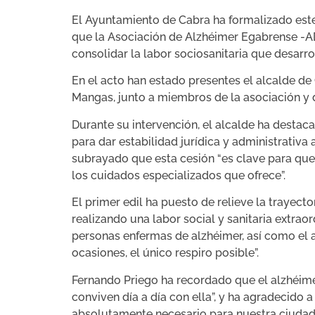
El Ayuntamiento de Cabra ha formalizado este 
que la Asociación de Alzhéimer Egabrense -AD
consolidar la labor sociosanitaria que desarro
En el acto han estado presentes el alcalde d
Mangas, junto a miembros de la asociación y d
Durante su intervención, el alcalde ha desta
para dar estabilidad jurídica y administrativ
subrayado que esta cesión “es clave para qu
los cuidados especializados que ofrece”.
El primer edil ha puesto de relieve la trayec
realizando una labor social y sanitaria extraord
personas enfermas de alzhéimer, así como el 
ocasiones, el único respiro posible”.
Fernando Priego ha recordado que el alzhéime
conviven día a día con ella”, y ha agradecido
absolutamente necesario para nuestra ciudad”