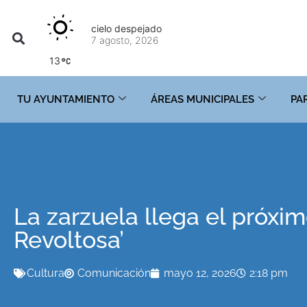
cielo despejado
7 agosto, 2026
13
TU AYUNTAMIENTO
ÁREAS MUNICIPALES
PA
La zarzuela llega el próxi
Revoltosa’
Cultura
Comunicación
mayo 12, 2026
2:18 pm