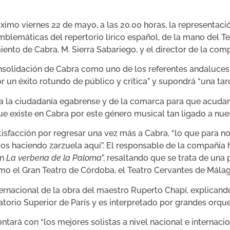
róximo viernes 22 de mayo, a las 20.00 horas, la representac
mblemáticas del repertorio lírico español, de la mano del Te
nto de Cabra, M. Sierra Sabariego, y el director de la com
solidación de Cabra como uno de los referentes andaluces 
r un éxito rotundo de público y crítica” y supondrá “una tard
a la ciudadanía egabrense y de la comarca para que acudan a
e existe en Cabra por este género musical tan ligado a nuest
tisfacción por regresar una vez más a Cabra, “lo que para 
os haciendo zarzuela aquí”. El responsable de la compañía 
on
La verbena de la Paloma
”, resaltando que se trata de una
mo el Gran Teatro de Córdoba, el Teatro Cervantes de Málag
ternacional de la obra del maestro Ruperto Chapí, explicando
torio Superior de París y es interpretado por grandes orqu
ntará con “los mejores solistas a nivel nacional e internacio