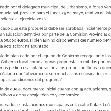
ñado por el delegado municipal de Urbanismo, Alfonso Verg
unicipal, previsto para el lunes 25 de mayo, relativa al lis
diente al ejercicio 2026.
plicado que esta propuesta debe ser aprobada inicialmente p
 validación definitiva por parte de la Comisión Provincial 
.805.000 euros, si bien aún no disponemos del número defin
da actuación”, ha apuntado.
istado planteado por el equipo de Gobierno recoge tanto las 
o Gobierno local como algunas propuestas remitidas por los 
emos pedido esa colaboración a los grupos políticos, a qui
 señalado que “obviamente son muchas las necesidades exist
ropias condiciones del programa”.
 de que el documento inicial cuenta con 15 actuaciones, q
nitivos y de su encaje técnico y económico.
 acerados e instalaciones municipales en la calle Rafael Le
itución de farolas en la avenida González Meneses, una vez f