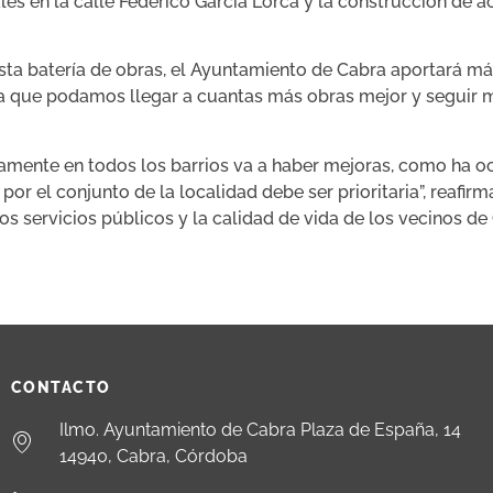
es en la calle Federico García Lorca y la construcción de 
esta batería de obras, el Ayuntamiento de Cabra aportará má
 que podamos llegar a cuantas más obras mejor y seguir m
camente en todos los barrios va a haber mejoras, como ha oc
por el conjunto de la localidad debe ser prioritaria”, reaf
os servicios públicos y la calidad de vida de los vecinos de 
CONTACTO
Ilmo. Ayuntamiento de Cabra Plaza de España, 14
14940, Cabra, Córdoba