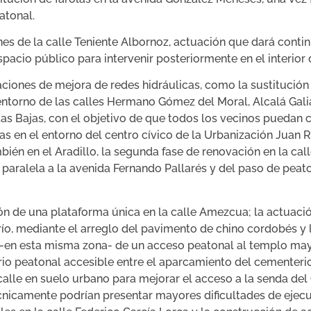
atonal.
nes de la calle Teniente Albornoz, actuación que dará conti
pacio público para intervenir posteriormente en el interior d
ones de mejora de redes hidráulicas, como la sustitución
 entorno de las calles Hermano Gómez del Moral, Alcalá Galia
s Bajas, con el objetivo de que todos los vecinos puedan c
as en el entorno del centro cívico de la Urbanización Juan
bién en el Aradillo, la segunda fase de renovación en la call
e paralela a la avenida Fernando Pallarés y del paso de pea
ión de una plataforma única en la calle Amezcua; la actuació
río, mediante el arreglo del pavimento de chino cordobés 
n -en esta misma zona- de un acceso peatonal al templo m
ario peatonal accesible entre el aparcamiento del cementeri
alle en suelo urbano para mejorar el acceso a la senda de
nicamente podrían presentar mayores dificultades de ejecu