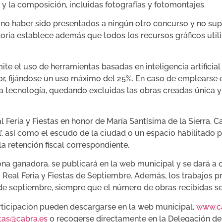
 y la composición, incluidas fotografías y fotomontajes.
, no haber sido presentados a ningún otro concurso y no supo
toria establece además que todos los recursos gráficos uti
e el uso de herramientas basadas en inteligencia artificia
utor, fijándose un uso máximo del 25%. En caso de emplearse 
ha tecnología, quedando excluidas las obras creadas única 
al Feria y Fiestas en honor de María Santísima de la Sierra. 
l’, así como el escudo de la ciudad o un espacio habilitado 
a retención fiscal correspondiente.
ona ganadora, se publicará en la web municipal y se dará a 
 Real Feria y Fiestas de Septiembre. Además, los trabajos 
e septiembre, siempre que el número de obras recibidas sea
ticipación pueden descargarse en la web municipal,
www.c
stas@cabra.es
o recogerse directamente en la Delegación de F