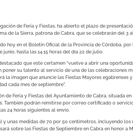
gación de Feria y Fiestas, ha abierto el plazo de presentaci
sima de la Sierra, patrona de Cabra, que se celebrarán del 3 
do hoy en el Boletín Oficial de la Provincia de Córdoba, por
unio, hasta las 14.15 horas del día 22 de julio.
 destacado que este certamen “vuelve a abrir una oportunida
 poner su talento al servicio de una de las celebraciones m
erá la imagen que anuncie las Fiestas Mayores egabrenses y 
iudad cada mes de septiembre”.
n de Feria y Fiestas del Ayuntamiento de Cabra, situada en l
nes. También podrán remitirse por correo certificado o servi
as 24 horas siguientes al envío.
cal y unas medidas de 70 por 50 centímetros, incluyendo lo
sará sobre las Fiestas de Septiembre en Cabra en honor a M