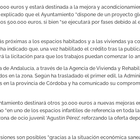
.000 euros y estará destinada a la mejora y acondicionamien
xplicado que el Ayuntamiento “dispone de un proyecto glob
 los 500.000 euros, si bien “se ejecutará por fases debido 
 próximas a los espacios habitados y a las viviendas ya con
ha indicado que, una vez habilitado el crédito tras la publi
iará la licitación para que los trabajos puedan comenzar lo an
 de Andalucía, a través de la Agencia de Vivienda y Rehabil
ados en la zona. Según ha trasladado el primer edil, la Admi
res en la provincia de Córdoba y ha comunicado su comprom
untamiento destinará otros 30.000 euros a nuevas mejoras e
 “en uno de los espacios infantiles de referencia en toda la 
zona de ocio juvenil ‘Agustín Pérez’, reforzando la oferta dep
siones son posibles “gracias a la situación económica sanea