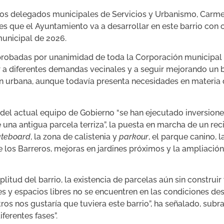
 los delegados municipales de Servicios y Urbanismo, Carmen
s que el Ayuntamiento va a desarrollar en este barrio con 
unicipal de 2026.
probadas por unanimidad de toda la Corporación municipal 
 a diferentes demandas vecinales y a seguir mejorando un b
 urbana, aunque todavía presenta necesidades en materia 
del actual equipo de Gobierno “se han ejecutado inversiones
 una antigua parcela terriza”, la puesta en marcha de un re
teboard
, la zona de calistenia y
parkour
, el parque canino, 
de los Barreros, mejoras en jardines próximos y la ampliació
itud del barrio, la existencia de parcelas aún sin construir
y espacios libres no se encuentren en las condiciones dese
os nos gustaría que tuviera este barrio”, ha señalado, sub
ferentes fases”.