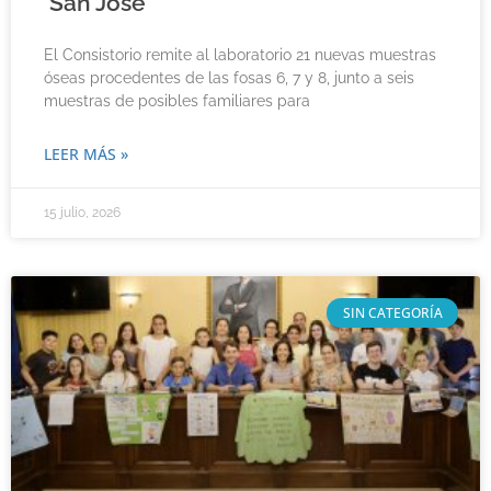
‘San José’
El Consistorio remite al laboratorio 21 nuevas muestras
óseas procedentes de las fosas 6, 7 y 8, junto a seis
muestras de posibles familiares para
LEER MÁS »
15 julio, 2026
SIN CATEGORÍA