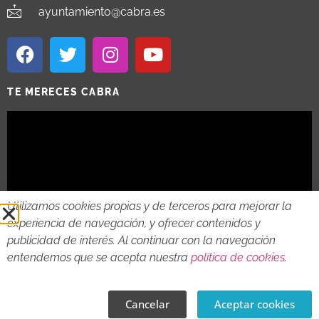
ayuntamiento@cabra.es
TE MERECES CABRA
Utilizamos cookies propias y de terceros para mejorar la
experiencia de navegación, y ofrecer contenidos y
publicidad de interés. Al continuar con la navegación
entendemos que se acepta nuestra
política de cookies
.
2018 - 2026 © AYTO DE CABRA
AVISO LEGAL
POLITICA DE PRIVACIDAD
POLITICA DE COOKIES
Cancelar
Aceptar cookies