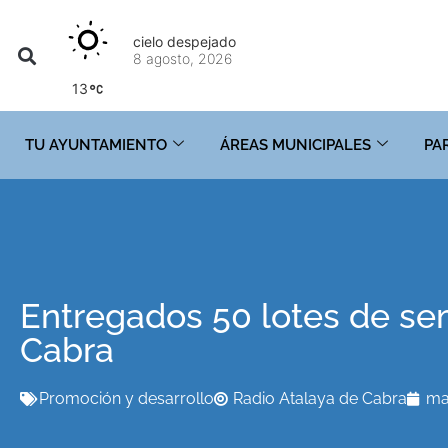
cielo despejado
8 agosto, 2026
13
TU AYUNTAMIENTO
ÁREAS MUNICIPALES
PA
Entregados 50 lotes de sem
Cabra
Promoción y desarrollo
Radio Atalaya de Cabra
ma