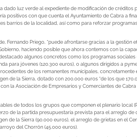
 dado luz verde al expediente de modificación de créditos po
ía positivos con que cuenta el Ayuntamiento de Cabra a finan
es barrios de la localidad, así como para reforzar programas
, Fernando Priego, “puede afrontarse gracias a la gestión ef
Gobierno, haciendo posible que ahora contemos con la capa
l ha destacado algunos concretos como los programas sociales
ienda para jóvenes (120.300 euros), o algunos dirigidos a py
ocedentes de los remanentes municipales, concretamente el 
irgen de la Sierra, dotado con 200.000 euros “de los que 170
e con la Asociación de Empresarios y Comerciantes de Cabr
rables de todos los grupos que componen el plenario local (
rzo de la partida presupuestaria prevista para el arreglo de 
en de la Sierra (90.000 euros), el arreglo de grietas en el Ce
 arroyo del Chorrón (45.000 euros).