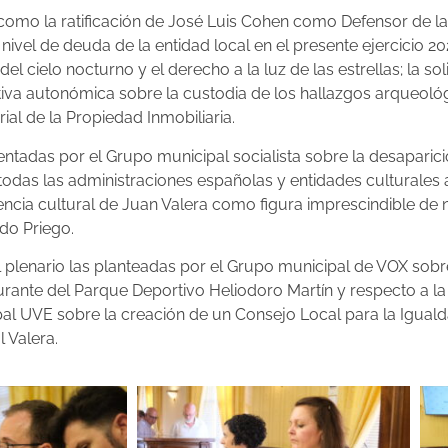
 como la ratificación de José Luis Cohen como Defensor de la
nivel de deuda de la entidad local en el presente ejercicio 2
 cielo nocturno y el derecho a la luz de las estrellas; la sol
tiva autonómica sobre la custodia de los hallazgos arqueológ
al de la Propiedad Inmobiliaria.
tadas por el Grupo municipal socialista sobre la desaparic
todas las administraciones españolas y entidades culturales
encia cultural de Juan Valera como figura imprescindible de nue
do Priego.
el plenario las planteadas por el Grupo municipal de VOX sobr
urante del Parque Deportivo Heliodoro Martín y respecto a la
al UVE sobre la creación de un Consejo Local para la Iguald
l Valera.