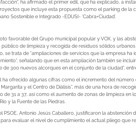
acción”, ha afirmado el primer edil, que ha explicado, a inst
proyectos que incluye esta propuesta como el parking de la c
bano Sostenible e Integrado -EDUSI- ‘Cabra+Ciudad’.
voto favorable del Grupo municipal popular y VOX, y las abs
io público de limpieza y recogida de residuos sólidos urbanos
 se trata de “ampliaciones de servicios que la empresa ha i
ento”, señalando que en esta ampliación también se incluirá
 de 300 nuevos alcorques en el conjunto de la ciudad”, entr
pal ha ofrecido algunas cifras como el incremento del númer
 Margarita y el Centro de Diálisis”, más de una hora de recogid
do de 31 a 37, así como el aumento de zonas de limpieza en l
ío y la Fuente de las Piedras.
PSOE, Antonio Jesús Caballero, justificaron la abstención 
para evaluar el nivel de cumplimiento el actual pliego que reg