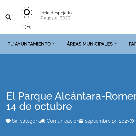
cielo despejado
7 agosto, 2026
13
TU AYUNTAMIENTO
ÁREAS MUNICIPALES
PA
El Parque Alcántara-Romer
14 de octubre
Sin categoría
Comunicación
septiembre 14, 2023