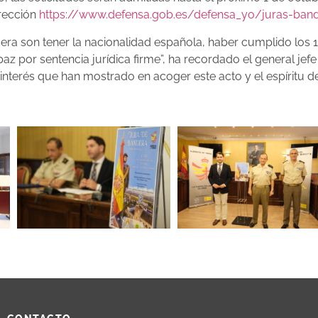
irección
https://www.defensa.gob.es/defensa_yo/juras-ban
ndera son tener la nacionalidad española, haber cumplido lo
az por sentencia jurídica firme”, ha recordado el general jefe
 interés que han mostrado en acoger este acto y el espíritu