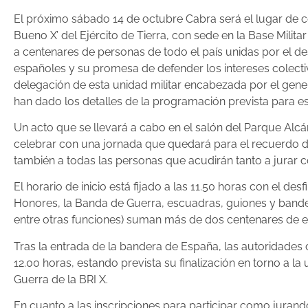
El próximo sábado 14 de octubre Cabra será el lugar de c
Bueno X’ del Ejército de Tierra, con sede en la Base Mili
a centenares de personas de todo el país unidas por el de
españoles y su promesa de defender los intereses colecti
delegación de esta unidad militar encabezada por el gene
han dado los detalles de la programación prevista para es
Un acto que se llevará a cabo en el salón del Parque Al
celebrar con una jornada que quedará para el recuerdo de 
también a todas las personas que acudirán tanto a jurar c
El horario de inicio está fijado a las 11.50 horas con el 
Honores, la Banda de Guerra, escuadras, guiones y banderi
entre otras funciones) suman más de dos centenares de ef
Tras la entrada de la bandera de España, las autoridades c
12.00 horas, estando prevista su finalización en torno a l
Guerra de la BRI X.
En cuanto a las inscripciones para participar como jurand