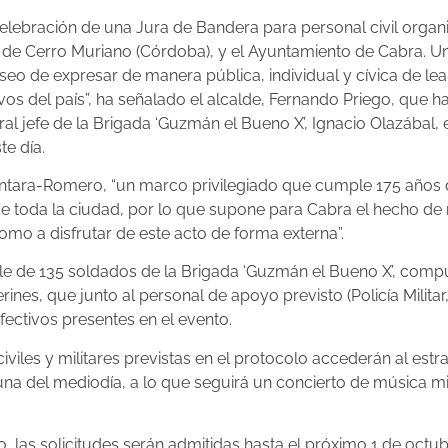
elebración de una Jura de Bandera para personal civil organ
tar de Cerro Muriano (Córdoba), y el Ayuntamiento de Cabra. U
seo de expresar de manera pública, individual y cívica de lea
vos del país”, ha señalado el alcalde, Fernando Priego, qu
ral jefe de la Brigada ‘Guzmán el Bueno X’, Ignacio Olazába
te día.
cántara-Romero, “un marco privilegiado que cumple 175 años
toda la ciudad, por lo que supone para Cabra el hecho de rec
omo a disfrutar de este acto de forma externa”.
desfile de 135 soldados de la Brigada ‘Guzmán el Bueno X’, co
nes, que junto al personal de apoyo previsto (Policía Milita
ectivos presentes en el evento.
iviles y militares previstas en el protocolo accederán al est
a una del mediodía, a lo que seguirá un concierto de música mi
o, las solicitudes serán admitidas hasta el próximo 1 de octu