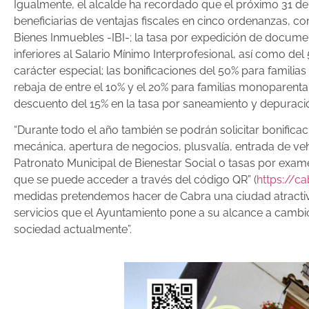
Igualmente, el alcalde ha recordado que el próximo 31 de 
beneficiarias de ventajas fiscales en cinco ordenanzas, c
Bienes Inmuebles -IBI-; la tasa por expedición de docume
inferiores al Salario Mínimo Interprofesional, así como 
carácter especial; las bonificaciones del 50% para famili
rebaja de entre el 10% y el 20% para familias monoparent
descuento del 15% en la tasa por saneamiento y depuració
“Durante todo el año también se podrán solicitar bonific
mecánica, apertura de negocios, plusvalía, entrada de vehí
Patronato Municipal de Bienestar Social o tasas por exam
que se puede acceder a través del código QR” (
https://c
medidas pretendemos hacer de Cabra una ciudad atractiva 
servicios que el Ayuntamiento pone a su alcance a cambio
sociedad actualmente”.