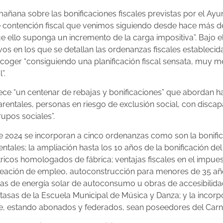
mañana sobre las bonificaciones fiscales previstas por el Ay
de contención fiscal que venimos siguiendo desde hace más d
 ello suponga un incremento de la carga impositiva”. Bajo el t
ivos en los que se detallan las ordenanzas fiscales estableci
acoger “consiguiendo una planificación fiscal sensata, muy m
”.
lece “un centenar de rebajas y bonificaciones” que abordan h
entales, personas en riesgo de exclusión social, con discap
upos sociales”.
te 2024 se incorporan a cinco ordenanzas como son la bonifi
tales; la ampliación hasta los 10 años de la bonificación de
tricos homologados de fábrica; ventajas fiscales en el impue
reación de empleo, autoconstrucción para menores de 35 años
stemas de energía solar de autoconsumo u obras de accesibili
tasas de la Escuela Municipal de Música y Danza; y la incorpo
que, estando abonados y federados, sean poseedores del Carn