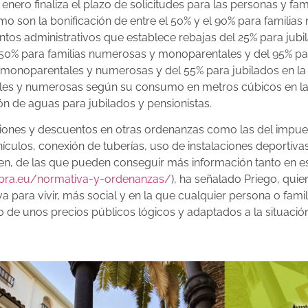
enero finaliza el plazo de solicitudes para las personas y fa
omo son la bonificación de entre el 50% y el 90% para famili
ntos administrativos que establece rebajas del 25% para jubi
del 50% para familias numerosas y monoparentales y del 95% p
as monoparentales y numerosas y del 55% para jubilados en la
ales y numerosas según su consumo en metros cúbicos en la 
n de aguas para jubilados y pensionistas.
aciones y descuentos en otras ordenanzas como las del impue
culos, conexión de tuberías, uso de instalaciones deportivas,
en, de las que pueden conseguir más información tanto en es
abra.eu/normativa-y-ordenanzas/
), ha señalado Priego, quie
para vivir, más social y en la que cualquier persona o fami
 de unos precios públicos lógicos y adaptados a la situación