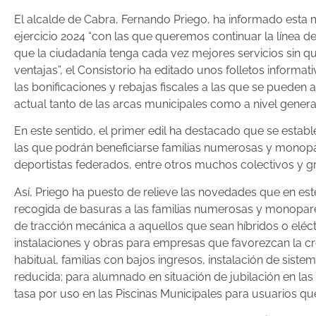
El alcalde de Cabra, Fernando Priego, ha informado esta 
ejercicio 2024 “con las que queremos continuar la línea 
que la ciudadanía tenga cada vez mejores servicios sin que
ventajas”, el Consistorio ha editado unos folletos informat
las bonificaciones y rebajas fiscales a las que se pueden 
actual tanto de las arcas municipales como a nivel general
En este sentido, el primer edil ha destacado que se estab
las que podrán beneficiarse familias numerosas y monopar
deportistas federados, entre otros muchos colectivos y gr
Así, Priego ha puesto de relieve las novedades que en es
recogida de basuras a las familias numerosas y monoparen
de tracción mecánica a aquellos que sean híbridos o eléc
instalaciones y obras para empresas que favorezcan la c
habitual, familias con bajos ingresos, instalación de si
reducida; para alumnado en situación de jubilación en las 
tasa por uso en las Piscinas Municipales para usuarios 