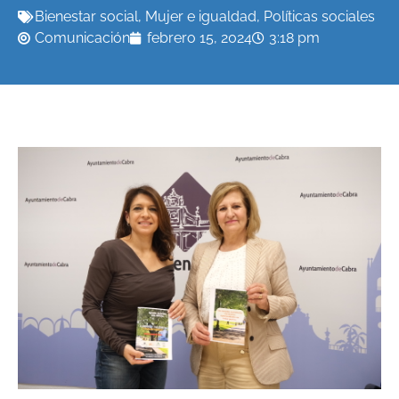
Bienestar social
,
Mujer e igualdad
,
Políticas sociales
Comunicación
febrero 15, 2024
3:18 pm