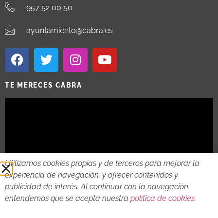
957 52 00 50
ayuntamiento@cabra.es
TE MERECES CABRA
Utilizamos cookies propias y de terceros para mejorar la
experiencia de navegación, y ofrecer contenidos y
publicidad de interés. Al continuar con la navegación
entendemos que se acepta nuestra
política de cookies
.
2018 - 2026 © AYTO DE CABRA
AVISO LEGAL
POLITICA DE PRIVACIDAD
POLITICA DE COOKIES